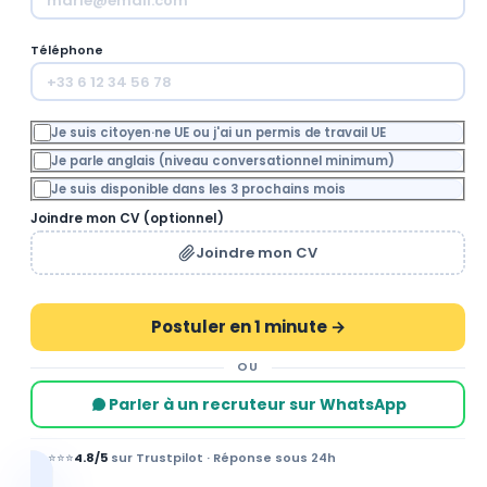
Téléphone
Je suis citoyen·ne UE ou j'ai un permis de travail UE
Je parle anglais (niveau conversationnel minimum)
Je suis disponible dans les 3 prochains mois
Joindre mon CV (optionnel)
Joindre mon CV
OU
Parler à un recruteur sur WhatsApp
⭐⭐⭐⭐⭐
4.8/5
sur Trustpilot · Réponse sous 24h