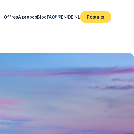
FR
|
|
|
Offres
À propos
Blog
FAQ
EN
DE
NL
Postuler