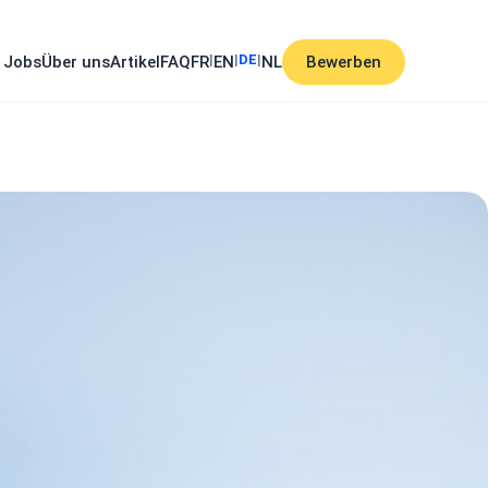
|
|
DE
|
Jobs
Über uns
Artikel
FAQ
FR
EN
NL
Bewerben