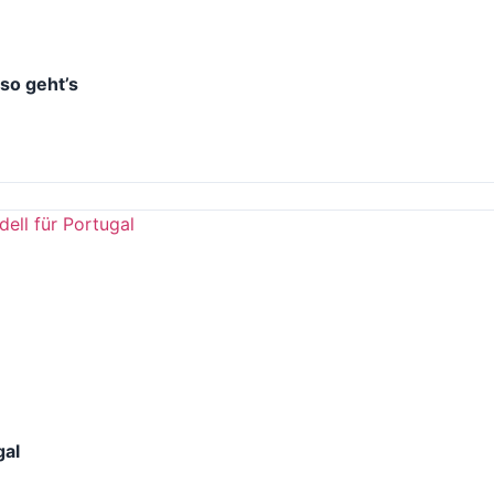
 so geht’s
gal