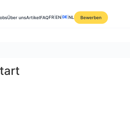
FR
|
EN
|
DE
|
NL
obs
Über uns
Artikel
FAQ
Bewerben
tart