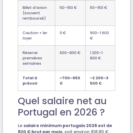
Billet d’avion
50–150 €
50–150 €
(souvent
remboursé)
Caution + 1er
0 €
900–1 600
loyer
€
Réserve
600–800 €
1 200–1
premières
800 €
semaines
Total à
~700–950
~2 200–3
prévoir
€
500 €
Quel salaire net au
Portugal en 2026 ?
Le
salaire minimum portugais 2026 est de
920 € brut par mois
, soit environ 818,80 €