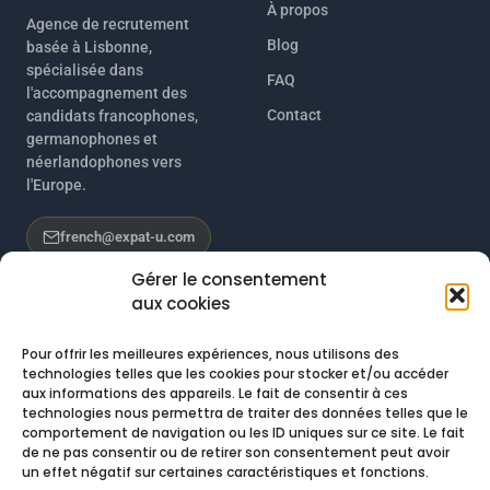
À propos
Agence de recrutement
Blog
basée à Lisbonne,
spécialisée dans
FAQ
l'accompagnement des
Contact
candidats francophones,
germanophones et
néerlandophones vers
l'Europe.
french@expat-u.com
Gérer le consentement
aux cookies
Pour offrir les meilleures expériences, nous utilisons des
technologies telles que les cookies pour stocker et/ou accéder
OFFRES
DESTINATIONS
aux informations des appareils. Le fait de consentir à ces
technologies nous permettra de traiter des données telles que le
Toutes les offres
Portugal
comportement de navigation ou les ID uniques sur ce site. Le fait
Customer Support
Grèce
de ne pas consentir ou de retirer son consentement peut avoir
un effet négatif sur certaines caractéristiques et fonctions.
Sales
Espagne