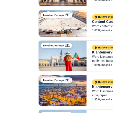
Lissabon, Portugal 🇵🇹
Huisvesti
Content Cura
Word content c
1.059€/maand + 
Lissabon, Portugal 🇵🇹
Huisvesti
Klantenserv
Word klantense
patiënten, huis
1.059€/maand + 
Lissabon, Portugal 🇵🇹
Huisvesti
Klantenserv
Word klantense
inbegrepen.
1.359€/maand + 