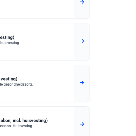
esting)
 huisvesting
svesting)
 de gezondheidszorg,
bon, incl. huisvesting)
ssabon. Huisvesting