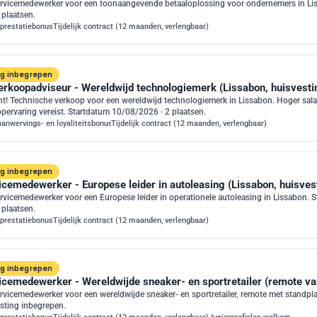
rvicemedewerker voor een toonaangevende betaaloplossing voor ondernemers in Li
 plaatsen.
prestatiebonus
Tijdelijk contract (12 maanden, verlengbaar)
ng inbegrepen
erkoopadviseur - Wereldwijd technologiemerk (Lissabon, huisvesti
t! Technische verkoop voor een wereldwijd technologiemerk in Lissabon. Hoger sala
pervaring vereist. Startdatum 10/08/2026 · 2 plaatsen.
aanwervings- en loyaliteitsbonus (totaal 3.000€)
Tijdelijk contract (12 maanden, verlengbaar)
ng inbegrepen
icemedewerker - Europese leider in autoleasing (Lissabon, huisves
vicemedewerker voor een Europese leider in operationele autoleasing in Lissabon. 
 plaatsen.
prestatiebonus
Tijdelijk contract (12 maanden, verlengbaar)
ng inbegrepen
cemedewerker - Wereldwijde sneaker- en sportretailer (remote vanu
vicemedewerker voor een wereldwijde sneaker- en sportretailer, remote met standpl
sting inbegrepen.