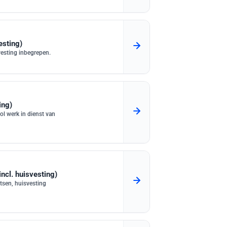
esting)
vesting inbegrepen.
ing)
l werk in dienst van
cl. huisvesting)
tsen, huisvesting