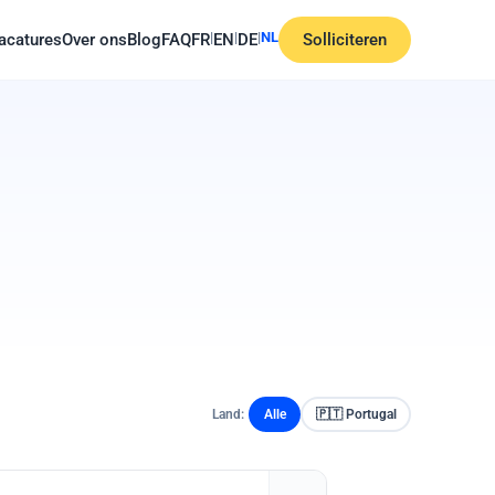
|
|
|
NL
acatures
Over ons
Blog
FAQ
FR
EN
DE
Solliciteren
Land:
Alle
🇵🇹 Portugal