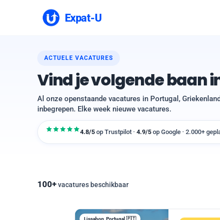
Expat-U
ACTUELE VACATURES
Vind je volgende baan i
Al onze openstaande vacatures in Portugal, Griekenland,
inbegrepen. Elke week nieuwe vacatures.
4.8/5
op Trustpilot
·
4.9/5
op Google
·
2.000+ gepl
100+
vacatures beschikbaar
Lissabon, Portugal 🇵🇹