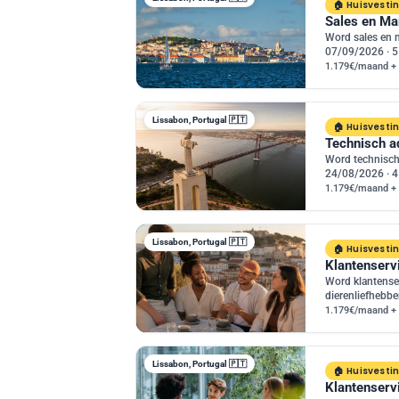
Huisvesti
Sales en Ma
Word sales en 
07/09/2026 · 5
1.179€/maand +
Lissabon, Portugal 🇵🇹
Huisvesti
Technisch a
Word technisch
24/08/2026 · 4
1.179€/maand + 
Lissabon, Portugal 🇵🇹
Huisvesti
Klantenserv
Word klantense
dierenliefhebbe
1.179€/maand + 
Lissabon, Portugal 🇵🇹
Huisvesti
Klantenserv