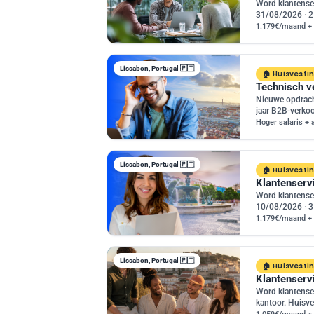
Word klantense
31/08/2026 · 2
1.179€/maand + 
Lissabon, Portugal 🇵🇹
Huisvesti
Technisch v
Nieuwe opdrach
jaar B2B-verkoo
Hoger salaris + 
Lissabon, Portugal 🇵🇹
Huisvesti
Klantenserv
Word klantenser
10/08/2026 · 3
1.179€/maand + 
Lissabon, Portugal 🇵🇹
Huisvesti
Klantenservi
Word klantenser
kantoor. Huisve