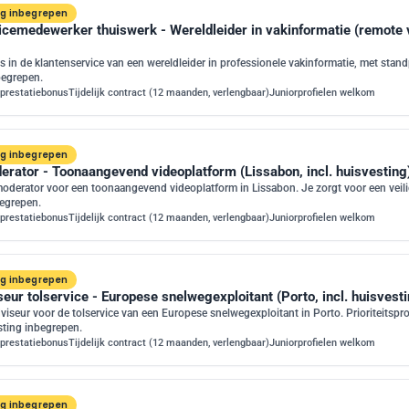
ng inbegrepen
cemedewerker thuiswerk - Wereldleider in vakinformatie (remote v
s in de klantenservice van een wereldleider in professionele vakinformatie, met stan
begrepen.
prestatiebonus
Tijdelijk contract (12 maanden, verlengbaar)
Juniorprofielen welkom
ng inbegrepen
erator - Toonaangevend videoplatform (Lissabon, incl. huisvesting
oderator voor een toonaangevend videoplatform in Lissabon. Je zorgt voor een veil
begrepen.
prestatiebonus
Tijdelijk contract (12 maanden, verlengbaar)
Juniorprofielen welkom
ng inbegrepen
eur tolservice - Europese snelwegexploitant (Porto, incl. huisvesti
iseur voor de tolservice van een Europese snelwegexploitant in Porto. Prioriteitsproj
esting inbegrepen.
prestatiebonus
Tijdelijk contract (12 maanden, verlengbaar)
Juniorprofielen welkom
ng inbegrepen