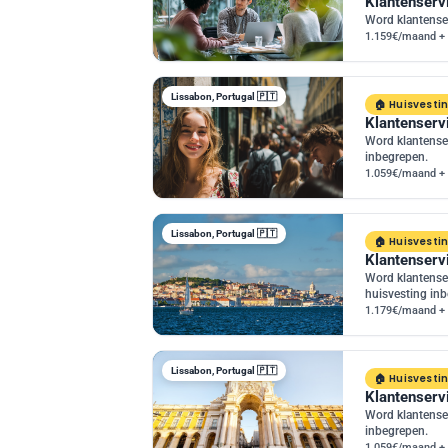
Klantenserv
Word klantense
1.159€/maand + 
Lissabon, Portugal 🇵🇹
Huisvesti
Klantenserv
Word klantense
inbegrepen.
1.059€/maand + 
Lissabon, Portugal 🇵🇹
Huisvesti
Klantenservi
Word klantenser
huisvesting in
1.179€/maand + 
Lissabon, Portugal 🇵🇹
Huisvesti
Klantenserv
Word klantense
inbegrepen.
1.059€/maand + 