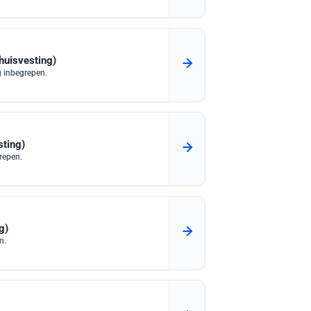
huisvesting)
g inbegrepen.
sting)
repen.
g)
n.