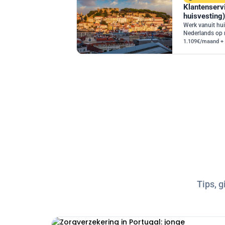
Klantenserv
huisvesting)
Werk vanuit hui
Nederlands op 
1.109€/maand + 
Tips, 