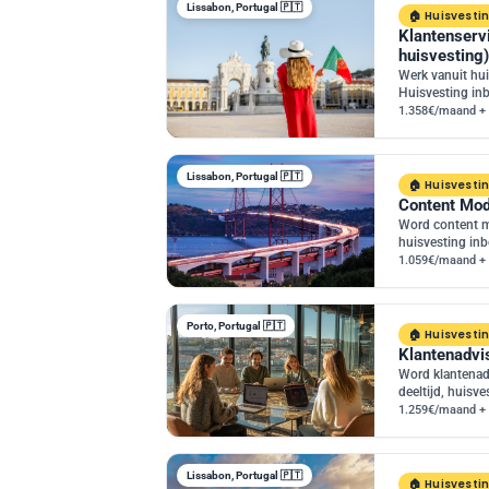
Lissabon, Portugal 🇵🇹
Huisvesti
Klantenservi
huisvesting)
Werk vanuit hui
Huisvesting in
1.358€/maand + 
Lissabon, Portugal 🇵🇹
Huisvesti
Content Mod
Word content m
huisvesting in
1.059€/maand + 
Porto, Portugal 🇵🇹
Huisvesti
Klantenadvis
Word klantenadv
deeltijd, huisv
1.259€/maand + 
Lissabon, Portugal 🇵🇹
Huisvesti