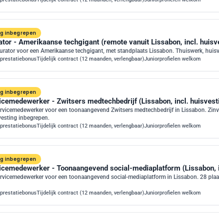
ng inbegrepen
tor - Amerikaanse techgigant (remote vanuit Lissabon, incl. huisv
urator voor een Amerikaanse techgigant, met standplaats Lissabon. Thuiswerk, huis
prestatiebonus
Tijdelijk contract (12 maanden, verlengbaar)
Juniorprofielen welkom
ng inbegrepen
icemedewerker - Zwitsers medtechbedrijf (Lissabon, incl. huisvest
rvicemedewerker voor een toonaangevend Zwitsers medtechbedrijf in Lissabon. Zinvo
vesting inbegrepen.
prestatiebonus
Tijdelijk contract (12 maanden, verlengbaar)
Juniorprofielen welkom
ng inbegrepen
icemedewerker - Toonaangevend social-mediaplatform (Lissabon, in
rvicemedewerker voor een toonaangevend social-mediaplatform in Lissabon. 28 plaa
prestatiebonus
Tijdelijk contract (12 maanden, verlengbaar)
Juniorprofielen welkom