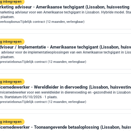
ng inbegrepen
rketing adviseur - Amerikaanse techgigant (Lissabon, huisvesting
marketing adviseur voor een Amerikaanse techgigant in Lissabon. Hybride model. St
 plaatsen.
 verkoopbonus
Tijdelijk contract (12 maanden, verlengbaar)
ng inbegrepen
dviseur / Implementatie - Amerikaanse techgigant (Lissabon, huis
 adviseur voor de implementatieoplossingen van een Amerikaanse techgigant in Lis
 plaatsen.
prestatiebonus
Tijdelijk contract (12 maanden, verlengbaar)
ng inbegrepen
icemedewerker - Wereldleider in diervoeding (Lissabon, huisvesti
rvicemedewerker voor een wereldleider in dierenvoeding en -gezondheid in Lissabon
rs. Startdatum 05/10/2026 · 1 plaats.
prestatiebonus
Tijdelijk contract (12 maanden, verlengbaar)
ng inbegrepen
icemedewerker - Toonaangevende betaaloplossing (Lissabon, huis