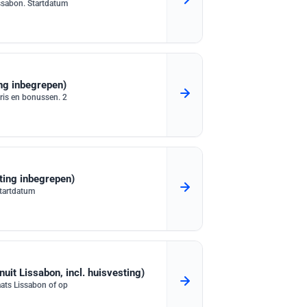
ssabon. Startdatum
ng inbegrepen)
ris en bonussen. 2
ting inbegrepen)
Startdatum
it Lissabon, incl. huisvesting)
aats Lissabon of op