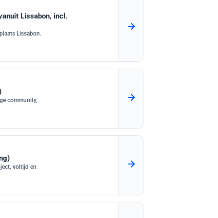
anuit Lissabon, incl.
dplaats Lissabon.
)
ige community,
ng)
ect, voltijd en